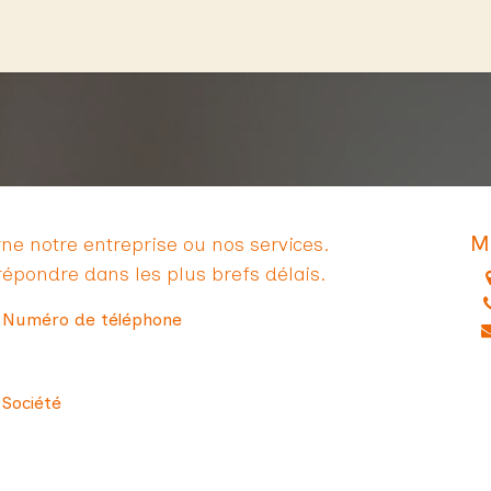
Crée TON café
Le vrac 2:AM
Nos clients
Co
M
ne notre entreprise ou nos services.
épondre dans les plus brefs délais.
Numéro de téléphone
Société