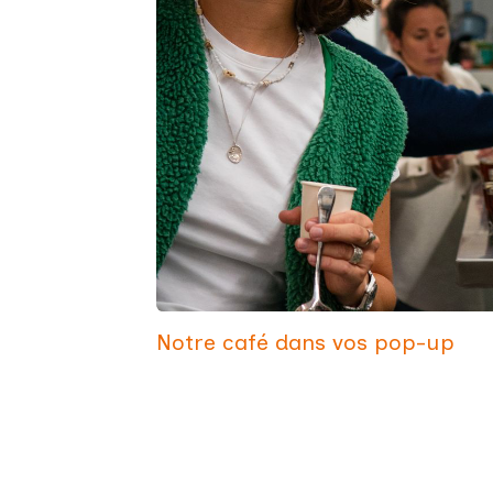
Notre café dans
vos
pop-up