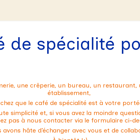
Crée TON café
Le vrac 2:AM
Nos clients
Co
é de spécialité p
erie, une crêperie, un bureau, un restaurant, 
établissement,
chez que le café de spécialité est à votre porté
e simplicité et, si vous avez la moindre quest
tez pas à nous contacter via le formulaire ci-d
 avons hâte d’échanger avec vous et de collab