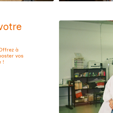
votre
Offrez à
ooster vos
e !