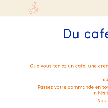
Se rendre au contenu
Accueil
Boutique
Du caf
Que vous teniez un café, une crèm
sa
Passez votre commande en tout
n’hési
Nous