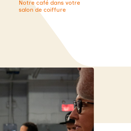
Notre café dans
votre
salon de coiffure