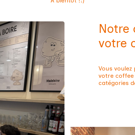
À bientôt !:)
Notre 
votre
Vous voulez 
votre coffee
catégories de