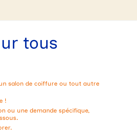
nseils
Masterclass
Blog
our
tous
un salon de coiffure ou tout autre
e !
ion ou une demande spécifique,
essous.
orer.