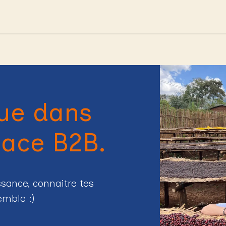
Crée TON café
Le vrac 2:AM
Nos clients
Co
ue
dans
pace B2B.
ssance, connaitre tes
semble
:)