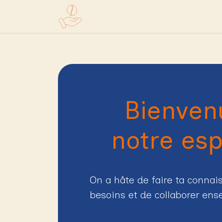
Se rendre au contenu
Accueil
Boutique
Bienven
notre es
On a hâte de faire ta connai
besoins et de
collaborer en