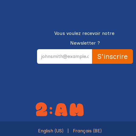
Vous voulez recevoir notre
Newsletter ?
S'in
scri
re
English (US)
|
Français (BE)