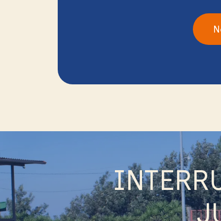
N
INTERR
J