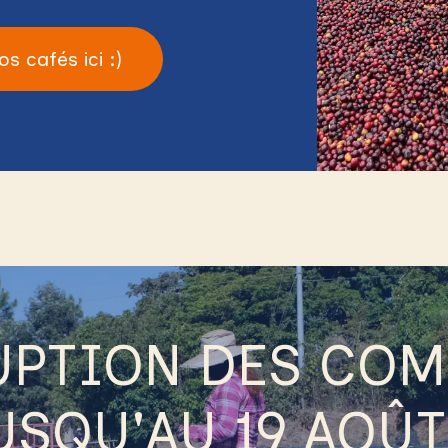
os cafés ici :)
UPTION DES CO
USQU'AU 19 AOÛT 