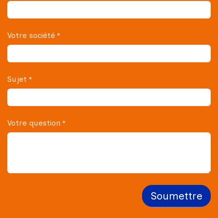
Votre société
*
Sujet
*
Votre question
*
Soumettre